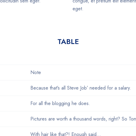
ollicitudin sem eget.
congue, et pretium elit element
eget.
TABLE
Note
Because that’s all Steve Job’ needed for a salary.
For all the blogging he does.
Pictures are worth a thousand words, right? So To
With hair like that?! Enough said…