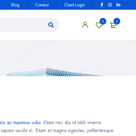
Blog
Contact
Client Login
0
0
ris ac maximus odio
. Etiam nec dui id nibh viverra
t sapien iaculis in. Etiam et magna egestas, pellentesque