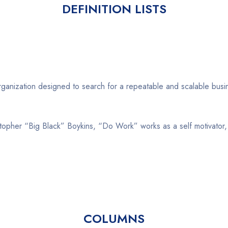
DEFINITION LISTS
rganization designed to search for a repeatable and scalable bus
pher “Big Black” Boykins, “Do Work” works as a self motivator, t
COLUMNS