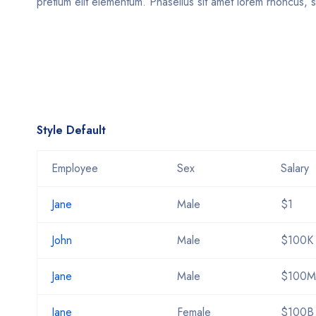
pretium elit elementum. Phasellus sit amet lorem rhoncus, s
Style Default
Employee
Sex
Salary
Jane
Male
$1
John
Male
$100K
Jane
Male
$100M
Jane
Female
$100B