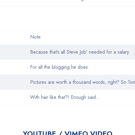
Note
Because that’s all Steve Job’ needed for a salary.
For all the blogging he does.
Pictures are worth a thousand words, right? So To
With hair like that?! Enough said…
YOUTUBE / VIMEO VIDEO