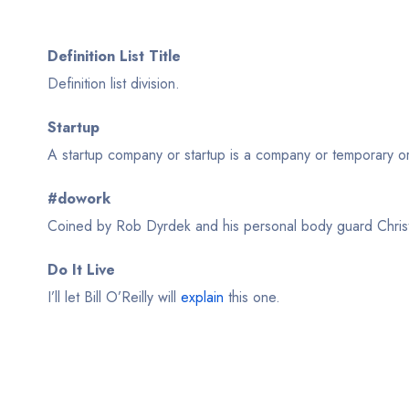
Definition List Title
Definition list division.
Startup
A startup company or startup is a company or temporary o
#dowork
Coined by Rob Dyrdek and his personal body guard Christo
Do It Live
I’ll let Bill O’Reilly will
explain
this one.