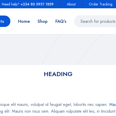
Need help?
+234 80 5951 1859
About
Order Tracking
ts
Home
Shop
FAQ’s
HEADING
sque elit mauris, volutpat id feugiat eget, lobortis nec sapien.
Mau
 elit. Mauris non risus sem. Aliquam vulputate elit leo, in tincidun