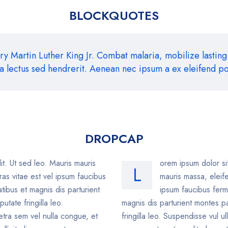
BLOCKQUOTES
ry Martin Luther King Jr. Combat malaria, mobilize lasting
da lectus sed hendrerit. Aenean nec ipsum a ex eleifend por
DROPCAP
it. Ut sed leo. Mauris mauris
orem ipsum dolor sit
L
ras vitae est vel ipsum faucibus
mauris massa, eleife
tibus et magnis dis parturient
ipsum faucibus ferm
putate fringilla leo.
magnis dis parturient montes.par
etra sem vel nulla congue, et
fringilla leo. Suspendisse vul 