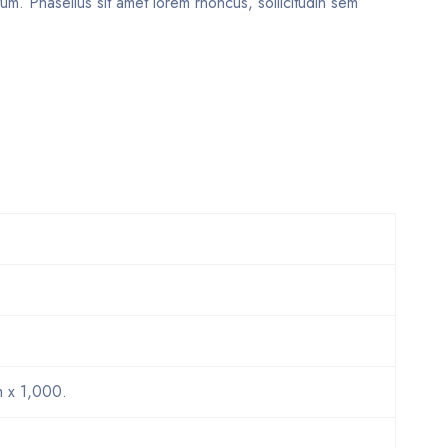
um. Phasellus sit amet lorem rhoncus, sollicitudin sem
m x 1,000.